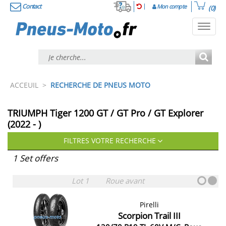
Contact
Mon compte
(0)
Toggl
navig
ACCEUIL
>
RECHERCHE DE PNEUS MOTO
TRIUMPH Tiger 1200 GT / GT Pro / GT Explorer
(2022 - )
FILTRES VOTRE RECHERCHE
1 Set offers
Lot 1
Roue avant
Pirelli
Scorpion Trail III