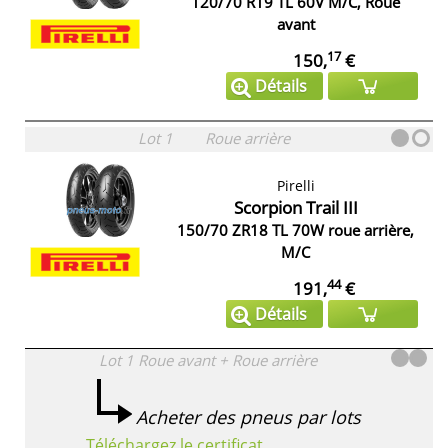
120/70 R19 TL 60V M/C, Roue
avant
17
150,
€
Détails
Lot 1
Roue arrière
Pirelli
Scorpion Trail III
150/70 ZR18 TL 70W roue arrière,
M/C
44
191,
€
Détails
Lot 1
Roue avant + Roue arrière
Acheter des pneus par lots
Téléchargez le certificat