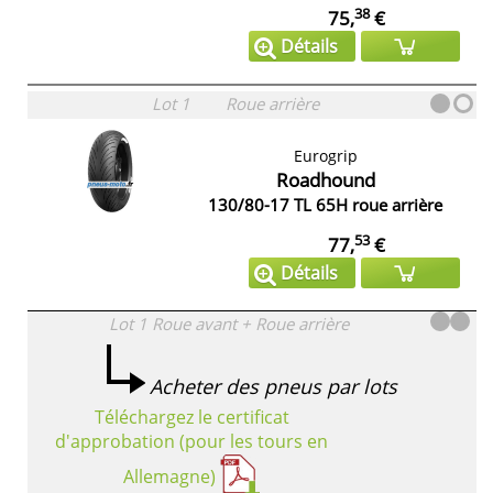
38
75,
€
Détails
Lot 1
Roue arrière
Eurogrip
Roadhound
130/80-17 TL 65H roue arrière
53
77,
€
Détails
Lot 1
Roue avant + Roue arrière
Acheter des pneus par lots
Téléchargez le certificat
d'approbation (pour les tours en
Allemagne)