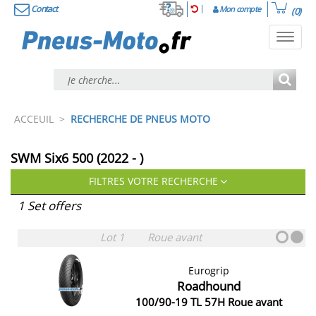
Contact
Mon compte
(0)
Toggl
navig
ACCEUIL
>
RECHERCHE DE PNEUS MOTO
SWM Six6 500 (2022 - )
FILTRES VOTRE RECHERCHE
1 Set offers
Lot 1
Roue avant
Eurogrip
Roadhound
100/90-19 TL 57H Roue avant