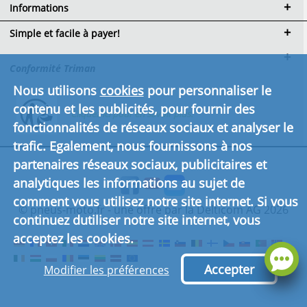
Informations
Simple et facile à payer!
Conformité Triman
Nous utilisons
cookies
pour personnaliser le
contenu et les publicités, pour fournir des
Cliquez ici pour en savoir plus.
fonctionnalités de réseaux sociaux et analyser le
trafic. Egalement, nous fournissons à nos
partenaires réseaux sociaux, publicitaires et
analytiques les informations au sujet de
comment vous utilisez notre site internet. Si vous
© pneus-moto.fr - une offre par la Delticom AG 2026
continuez dutiliser notre site internet, vous
acceptez les cookies.
Accepter
Modifier les préférences