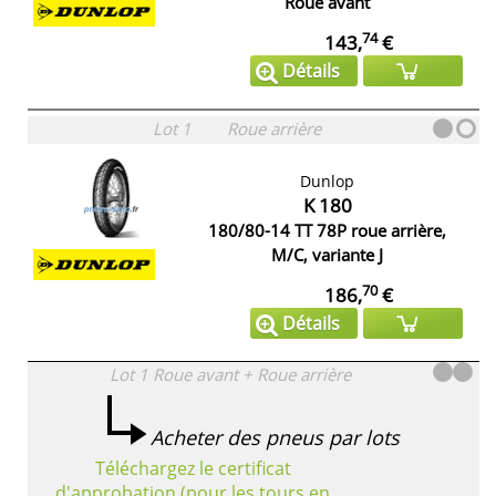
Roue avant
74
143,
€
Détails
Lot 1
Roue arrière
Dunlop
K 180
180/80-14 TT 78P roue arrière,
M/C, variante J
70
186,
€
Détails
Lot 1
Roue avant + Roue arrière
Acheter des pneus par lots
Téléchargez le certificat
d'approbation (pour les tours en