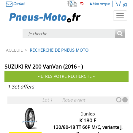
Contact
Mon compte
(0)
Toggl
navig
ACCEUIL
>
RECHERCHE DE PNEUS MOTO
SUZUKI RV 200 VanVan (2016 - )
FILTRES VOTRE RECHERCHE
1 Set offers
Lot 1
Roue avant
Dunlop
K 180 F
130/80-18 TT 66P M/C, variante J,