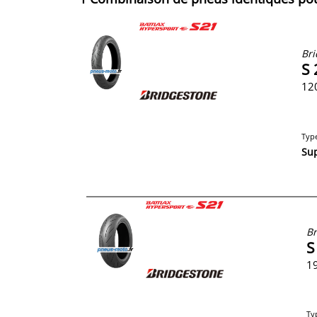
Bri
S 
12
Typ
Su
Br
S
19
Ty