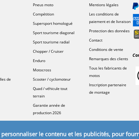
Pneus moto
Mentions légales
Compétition
Les conditions de
paiement et de livraison
Supersport homologué
Protection des données
Sport tourisme diagonal
Contact
Sport tourisme radial
Conditions de vente
Chopper / Cruiser
Co
Remarques des clients
Enduro
Tous les fabricants de
Motocross
motos
lles de
Scooter / cyclomoteur
Inscription partenaire
Quad / véhicule tout
de montage
terrain
Garantie année de
production 2026
personnaliser le contenu et les publicités, pour fourn