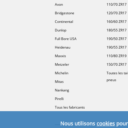
Avon
110/70 ZR17
Bridgestone
120/70 ZR17
Continental
160/60 ZR17
Dunlop
180/55 ZR17
Full Bore USA
190/50 ZR17
Heidenau
190/55 ZR17
Maxxis
110/80 ZR19
Metzeler
150/70 ZR17
Michelin
Toutes les tai
pneus
Mitas
Nankang
Pirelli
Tous les fabricants
Nous utilisons
cookies
pour 