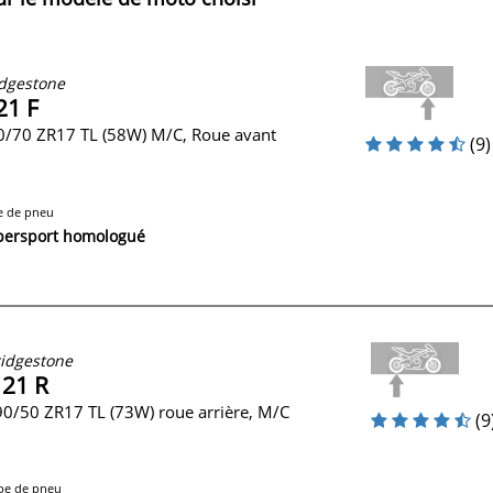
dgestone
21 F
0/70 ZR17 TL (58W) M/C, Roue avant
(9)
e de pneu
persport homologué
idgestone
 21 R
0/50 ZR17 TL (73W) roue arrière, M/C
(9
pe de pneu