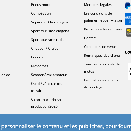
Pneus moto
Mentions légales
Compétition
Les conditions de
paiement et de livraison
Supersport homologué
Protection des données
Sport tourisme diagonal
Contact
Sport tourisme radial
Conditions de vente
Chopper / Cruiser
Co
Remarques des clients
Enduro
Tous les fabricants de
Motocross
motos
lles de
Scooter / cyclomoteur
Inscription partenaire
Quad / véhicule tout
de montage
terrain
Garantie année de
production 2026
personnaliser le contenu et les publicités, pour fourn