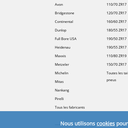
Avon
110/70 ZR17
Bridgestone
120/70 ZR17
Continental
160/60 ZR17
Dunlop
180/55 ZR17
Full Bore USA
190/50 ZR17
Heidenau
190/55 ZR17
Maxxis
110/80 ZR19
Metzeler
150/70 ZR17
Michelin
Toutes les tai
pneus
Mitas
Nankang
Pirelli
Tous les fabricants
Nous utilisons
cookies
pour 