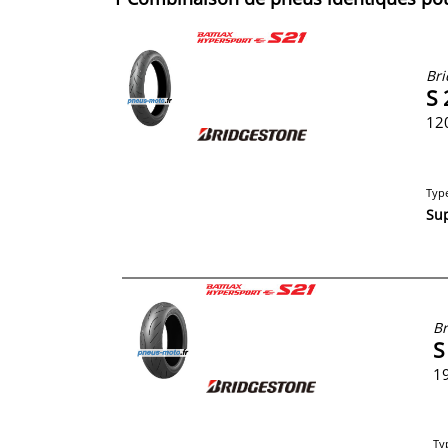
Bri
S 
12
Typ
Su
Br
S
19
Ty