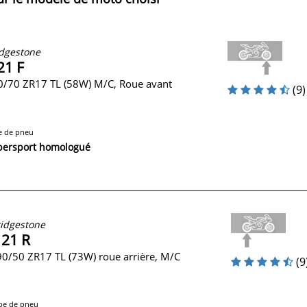
dgestone
21 F
0/70 ZR17 TL (58W) M/C, Roue avant
(9)
e de pneu
persport homologué
idgestone
 21 R
0/50 ZR17 TL (73W) roue arrière, M/C
(9
pe de pneu