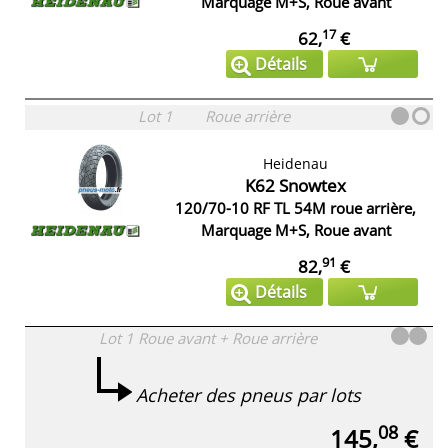
Marquage M+S, Roue avant
17
62,
€
Détails
Lot 1
Roue arrière
Heidenau
K62 Snowtex
120/70-10 RF TL 54M roue arrière,
Marquage M+S, Roue avant
91
82,
€
Détails
Lot 1
Roue avant + Roue arrière
Acheter des pneus par lots
08
145,
€