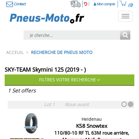
Contact
Mon compte
(0)
Toggl
navig
ACCEUIL
>
RECHERCHE DE PNEUS MOTO
SKY-TEAM Skymini 125 (2019 - )
FILTRES VOTRE RECHERCHE
1 Set offers
Lot 1
Roue avant
Heidenau
K58 Snowtex
110/80-10 RF TL 63M roue arrière,