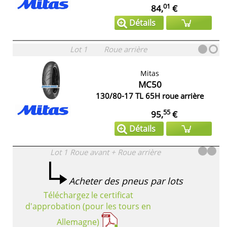
01
84,
€
Détails
Lot 1
Roue arrière
Mitas
MC50
130/80-17 TL 65H roue arrière
55
95,
€
Détails
Lot 1
Roue avant + Roue arrière
Acheter des pneus par lots
Téléchargez le certificat
d'approbation (pour les tours en
Allemagne)