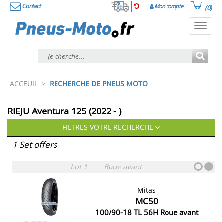
Contact
Mon compte
(0)
Toggl
navig
ACCEUIL
>
RECHERCHE DE PNEUS MOTO
RIEJU Aventura 125 (2022 - )
FILTRES VOTRE RECHERCHE
1 Set offers
Lot 1
Roue avant
Mitas
MC50
100/90-18 TL 56H Roue avant