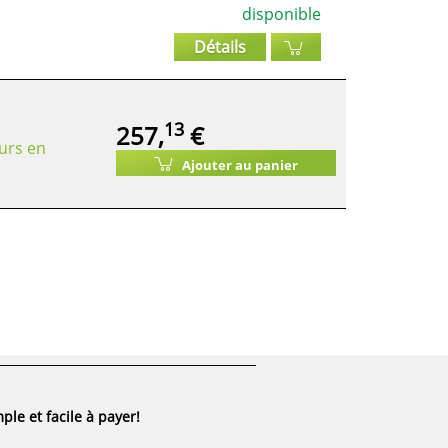
disponible
Détails
13
257,
€
urs en
Ajouter au panier
ple et facile à payer!