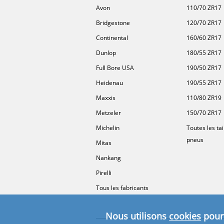
Avon
110/70 ZR17
Bridgestone
120/70 ZR17
Continental
160/60 ZR17
Dunlop
180/55 ZR17
Full Bore USA
190/50 ZR17
Heidenau
190/55 ZR17
Maxxis
110/80 ZR19
Metzeler
150/70 ZR17
Michelin
Toutes les tai
pneus
Mitas
Nankang
Pirelli
Tous les fabricants
Nous utilisons
cookies
pour 