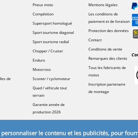
Pneus moto
Mentions légales
Compétition
Les conditions de
paiement et de livraison
Supersport homologué
Protection des données
Sport tourisme diagonal
Contact
Sport tourisme radial
Conditions de vente
Chopper / Cruiser
Co
Remarques des clients
Enduro
Tous les fabricants de
Motocross
motos
lles de
Scooter / cyclomoteur
Inscription partenaire
Quad / véhicule tout
de montage
terrain
Garantie année de
production 2026
personnaliser le contenu et les publicités, pour fourn