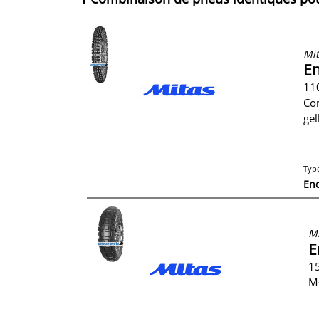
Mit
En
11
Co
gel
Typ
En
Mi
E
15
M