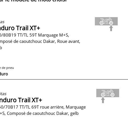
as
duro Trail XT+
0/80B19 TT/TL 59T Marquage M+S,
mposé de caoutchouc Dakar, Roue avant,
b
e de pneu
duro
tas
nduro Trail XT+
0/70B17 TT/TL 69T roue arrière, Marquage
+S, Composé de caoutchouc Dakar, gelb