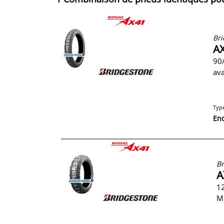
Bri
AX
90
av
Typ
En
Br
A
12
M