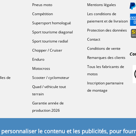
Pneus moto
Mentions légales
Compétition
Les conditions de
paiement et de livraison
Supersport homologué
Protection des données
Sport tourisme diagonal
Contact
Sport tourisme radial
Conditions de vente
Chopper / Cruiser
Co
Remarques des clients
Enduro
Tous les fabricants de
Motocross
motos
lles de
Scooter / cyclomoteur
Inscription partenaire
Quad / véhicule tout
de montage
terrain
Garantie année de
production 2026
personnaliser le contenu et les publicités, pour fourn