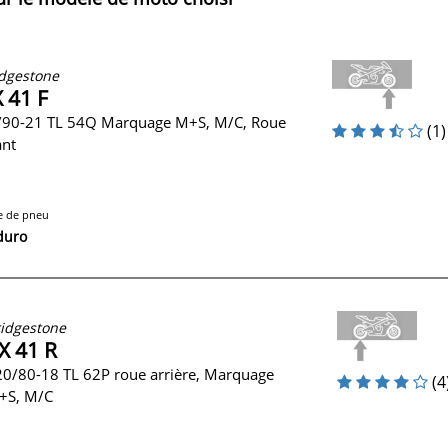
dgestone
 41 F
/90-21 TL 54Q Marquage M+S, M/C, Roue
(1)
ant
e de pneu
duro
idgestone
X 41 R
0/80-18 TL 62P roue arrière, Marquage
(4
+S, M/C