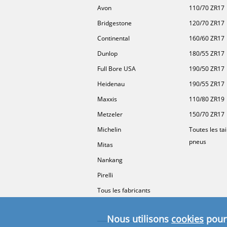
Avon
110/70 ZR17
Bridgestone
120/70 ZR17
Continental
160/60 ZR17
Dunlop
180/55 ZR17
Full Bore USA
190/50 ZR17
Heidenau
190/55 ZR17
Maxxis
110/80 ZR19
Metzeler
150/70 ZR17
Michelin
Toutes les tai
pneus
Mitas
Nankang
Pirelli
Tous les fabricants
Nous utilisons
cookies
pour 