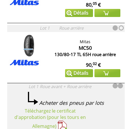
05
80,
€
Détails
Lot 1
Roue arrière
Mitas
MC50
130/80-17 TL 65H roue arrière
02
90,
€
Détails
Lot 1
Roue avant + Roue arrière
Acheter des pneus par lots
Téléchargez le certificat
d'approbation (pour les tours en
Allemagne)