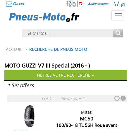
Contact
Mon compte
(0)
Toggl
navig
ACCEUIL
>
RECHERCHE DE PNEUS MOTO
MOTO GUZZI V7 III Special (2016 - )
FILTRES VOTRE RECHERCHE
1 Set offers
Lot 1
Roue avant
Mitas
MC50
100/90-18 TL 56H Roue avant