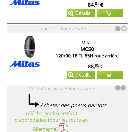
01
84,
€
Détails
Lot 1
Roue arrière
Mitas
MC50
120/90-18 TL 65H roue arrière
95
88,
€
Détails
Lot 1
Roue avant + Roue arrière
Acheter des pneus par lots
Téléchargez le certificat
d'approbation (pour les tours en
Allemagne)