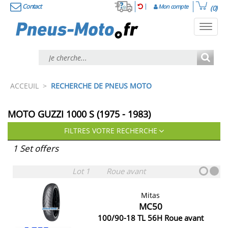
Contact
Mon compte
(0)
Toggl
navig
ACCEUIL
>
RECHERCHE DE PNEUS MOTO
MOTO GUZZI 1000 S (1975 - 1983)
FILTRES VOTRE RECHERCHE
1 Set offers
Lot 1
Roue avant
Mitas
MC50
100/90-18 TL 56H Roue avant