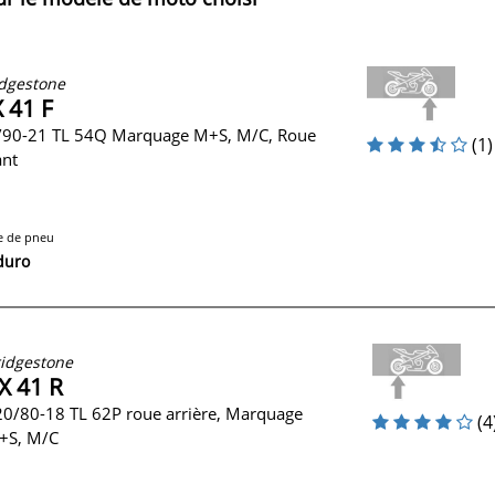
dgestone
 41 F
/90-21 TL 54Q Marquage M+S, M/C, Roue
(1)
ant
e de pneu
duro
idgestone
X 41 R
0/80-18 TL 62P roue arrière, Marquage
(4
+S, M/C