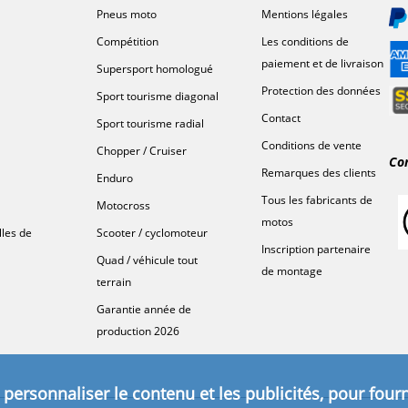
Pneus moto
Mentions légales
Compétition
Les conditions de
paiement et de livraison
Supersport homologué
Protection des données
Sport tourisme diagonal
Contact
Sport tourisme radial
Conditions de vente
Chopper / Cruiser
Co
Remarques des clients
Enduro
Tous les fabricants de
Motocross
motos
lles de
Scooter / cyclomoteur
Inscription partenaire
Quad / véhicule tout
de montage
terrain
Garantie année de
production 2026
personnaliser le contenu et les publicités, pour fourn