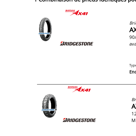
Bri
AX
90
av
Typ
En
Br
A
12
M