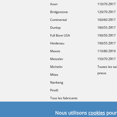
Avon
110/70 ZR17
Bridgestone
120/70 ZR17
Continental
160/60 ZR17
Dunlop
180/55 ZR17
Full Bore USA
190/50 ZR17
Heidenau
190/55 ZR17
Maxxis
110/80 ZR19
Metzeler
150/70 ZR17
Michelin
Toutes les tai
pneus
Mitas
Nankang
Pirelli
Tous les fabricants
Nous utilisons
cookies
pour 