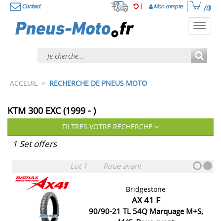
Contact
Mon compte
(0)
Toggl
navig
ACCEUIL
>
RECHERCHE DE PNEUS MOTO
KTM 300 EXC (1999 - )
FILTRES VOTRE RECHERCHE
1 Set offers
Lot 1
Roue avant
Bridgestone
AX 41 F
90/90-21 TL 54Q Marquage M+S,