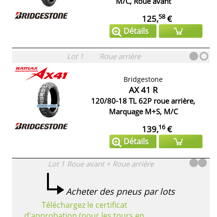
M/C, Roue avant
58
125,
€
Détails
Lot 1
Roue arrière
Bridgestone
AX 41 R
120/80-18 TL 62P roue arrière,
Marquage M+S, M/C
16
139,
€
Détails
Lot 1
Roue avant + Roue arrière
Acheter des pneus par lots
Téléchargez le certificat
d'approbation (pour les tours en