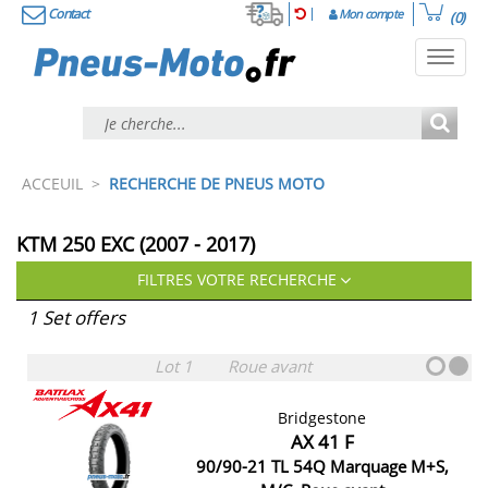
Contact
Mon compte
(0)
Toggl
navig
ACCEUIL
>
RECHERCHE DE PNEUS MOTO
KTM 250 EXC (2007 - 2017)
FILTRES VOTRE RECHERCHE
1 Set offers
Lot 1
Roue avant
Bridgestone
AX 41 F
90/90-21 TL 54Q Marquage M+S,