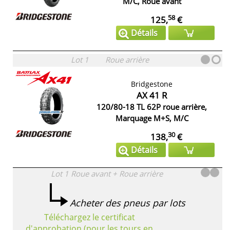
M/C, Roue avant
58
125,
€
Détails
Lot 1
Roue arrière
Bridgestone
AX 41 R
120/80-18 TL 62P roue arrière,
Marquage M+S, M/C
30
138,
€
Détails
Lot 1
Roue avant + Roue arrière
Acheter des pneus par lots
Téléchargez le certificat
d'approbation (pour les tours en