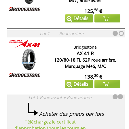
M/C, Roue avant
58
125,
€
Détails
Lot 1
Roue arrière
Bridgestone
AX 41 R
120/80-18 TL 62P roue arrière,
Marquage M+S, M/C
30
138,
€
Détails
Lot 1
Roue avant + Roue arrière
Acheter des pneus par lots
Téléchargez le certificat
d'approbation (pour les tours en