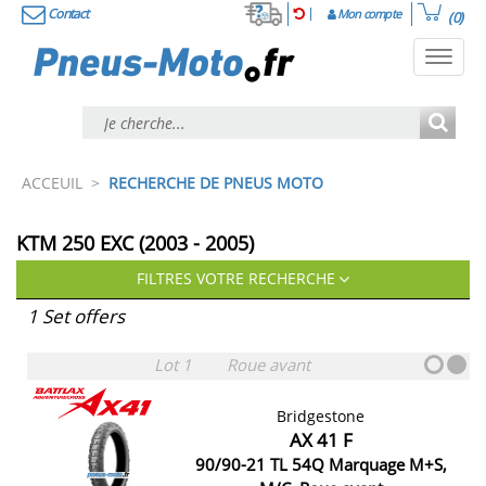
Contact
Mon compte
(0)
Toggl
navig
ACCEUIL
>
RECHERCHE DE PNEUS MOTO
KTM 250 EXC (2003 - 2005)
FILTRES VOTRE RECHERCHE
1 Set offers
Lot 1
Roue avant
Bridgestone
AX 41 F
90/90-21 TL 54Q Marquage M+S,