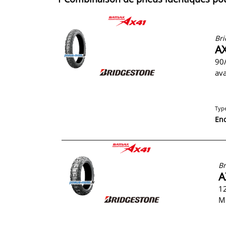
Bri
AX
90
av
Typ
En
Br
A
12
M