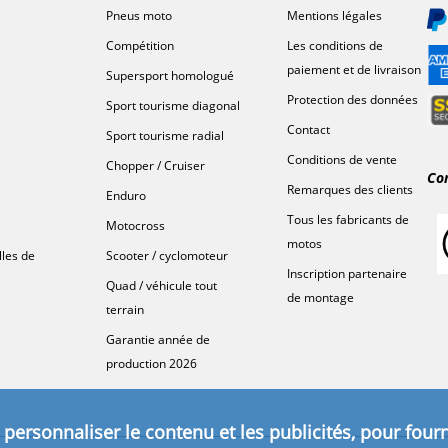
Pneus moto
Mentions légales
Compétition
Les conditions de
paiement et de livraison
Supersport homologué
Protection des données
Sport tourisme diagonal
Contact
Sport tourisme radial
Conditions de vente
Chopper / Cruiser
Co
Remarques des clients
Enduro
Tous les fabricants de
Motocross
motos
lles de
Scooter / cyclomoteur
Inscription partenaire
Quad / véhicule tout
de montage
terrain
Garantie année de
production 2026
personnaliser le contenu et les publicités, pour fourn