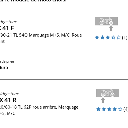
dgestone
 41 F
/90-21 TL 54Q Marquage M+S, M/C, Roue
(1)
ant
e de pneu
duro
idgestone
X 41 R
0/80-18 TL 62P roue arrière, Marquage
(4
+S, M/C