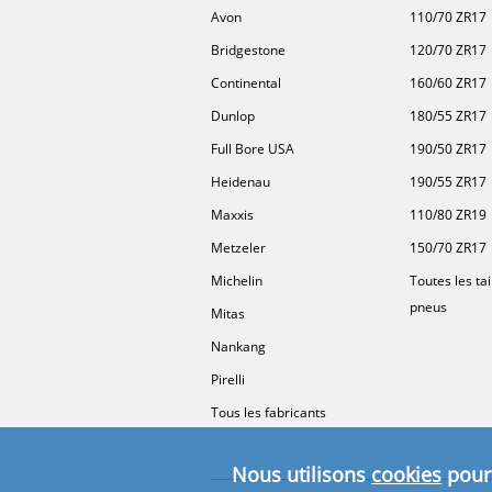
Avon
110/70 ZR17
Bridgestone
120/70 ZR17
Continental
160/60 ZR17
Dunlop
180/55 ZR17
Full Bore USA
190/50 ZR17
Heidenau
190/55 ZR17
Maxxis
110/80 ZR19
Metzeler
150/70 ZR17
Michelin
Toutes les tai
pneus
Mitas
Nankang
Pirelli
Tous les fabricants
Nous utilisons
cookies
pour 