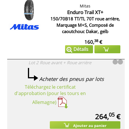
Mitas
Enduro Trail XT+
150/70B18 TT/TL 70T roue arrière,
Marquage M+S, Composé de
caoutchouc Dakar, gelb
38
160,
€
Détails
Lot 2
Roue avant + Roue arrière
Acheter des pneus par lots
Téléchargez le certificat
d'approbation (pour les tours en
Allemagne)
05
264,
€
Ajouter au panier