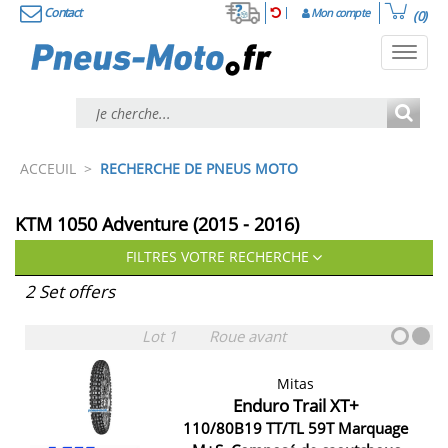
Contact
Mon compte
(0)
Toggl
navig
ACCEUIL
>
RECHERCHE DE PNEUS MOTO
KTM 1050 Adventure (2015 - 2016)
FILTRES VOTRE RECHERCHE
2 Set offers
Lot 1
Roue avant
Mitas
Enduro Trail XT+
110/80B19 TT/TL 59T Marquage