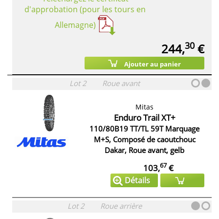
d'approbation (pour les tours en
Allemagne)
30
244,
€
Ajouter au panier
Lot 2
Roue avant
Mitas
Enduro Trail XT+
110/80B19 TT/TL 59T Marquage
M+S, Composé de caoutchouc
Dakar, Roue avant, gelb
67
103,
€
Détails
Lot 2
Roue arrière