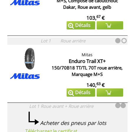
M+S, Composé de caoutchouc
Dakar, Roue avant, gelb
67
103,
€
Détails
Lot 1
Roue arrière
Mitas
Enduro Trail XT+
150/70B18 TT/TL 70T roue arrière,
Marquage M+S
63
140,
€
Détails
Lot 1
Roue avant + Roue arrière
Acheter des pneus par lots
Téléchargez le certificat