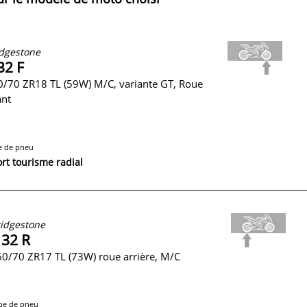
dgestone
32 F
/70 ZR18 TL (59W) M/C, variante GT, Roue
ant
e de pneu
rt tourisme radial
idgestone
 32 R
0/70 ZR17 TL (73W) roue arrière, M/C
pe de pneu