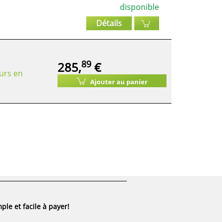
disponible
Détails
89
285,
€
urs en
Ajouter au panier
ple et facile à payer!