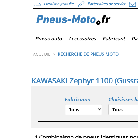
Livraison gratuite
Partenaires de service
Pneus auto
Accessoires
Fabricant
Pa
ACCEUIL
>
RECHERCHE DE PNEUS MOTO
KAWASAKI Zephyr 1100 (Gussra
Fabricants
Choisisses l
1 Combinaison de pneus identiques pou