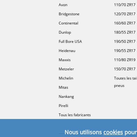
Avon
110/70 ZR17
Bridgestone
120/70 ZR17
Continental
160/60 ZR17
Dunlop
180/55 ZR17
Full Bore USA
190/50 ZR17
Heidenau
190/55 ZR17
Maxxis
110/80 ZR19
Metzeler
150/70 ZR17
Michelin
Toutes les tai
pneus
Mitas
Nankang
Pirelli
Tous les fabricants
Nous utilisons
cookies
pour 