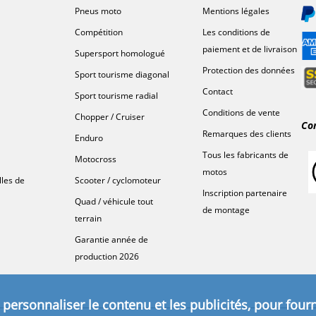
Pneus moto
Mentions légales
Compétition
Les conditions de
paiement et de livraison
Supersport homologué
Protection des données
Sport tourisme diagonal
Contact
Sport tourisme radial
Conditions de vente
Chopper / Cruiser
Co
Remarques des clients
Enduro
Tous les fabricants de
Motocross
motos
lles de
Scooter / cyclomoteur
Inscription partenaire
Quad / véhicule tout
de montage
terrain
Garantie année de
production 2026
personnaliser le contenu et les publicités, pour fourn