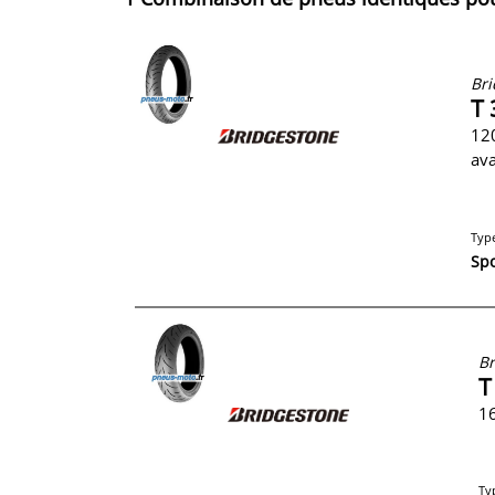
Bri
T 
120
av
Typ
Spo
Br
T
16
Ty