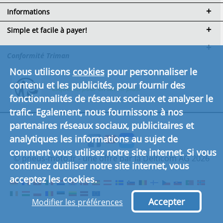
Informations
Simple et facile à payer!
Conformité Triman
Nous utilisons
cookies
pour personnaliser le
contenu et les publicités, pour fournir des
Cliquez ici pour en savoir plus.
fonctionnalités de réseaux sociaux et analyser le
trafic. Egalement, nous fournissons à nos
partenaires réseaux sociaux, publicitaires et
analytiques les informations au sujet de
comment vous utilisez notre site internet. Si vous
© pneus-moto.fr - une offre par la Delticom AG 2026
continuez dutiliser notre site internet, vous
acceptez les cookies.
Accepter
Modifier les préférences