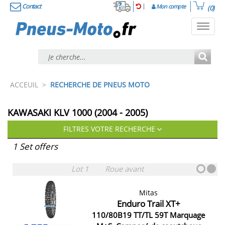
Contact
Mon compte
(0)
Toggl
navig
ACCEUIL
>
RECHERCHE DE PNEUS MOTO
KAWASAKI KLV 1000 (2004 - 2005)
FILTRES VOTRE RECHERCHE
1 Set offers
Lot 1
Roue avant
Mitas
Enduro Trail XT+
110/80B19 TT/TL 59T Marquage