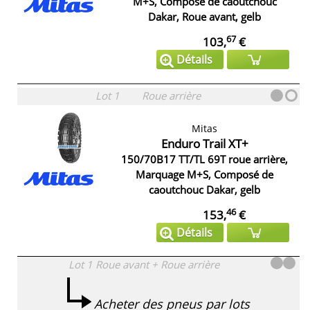
M+S, Composé de caoutchouc
Dakar, Roue avant, gelb
67
103,
€
Détails
Lot 1
Roue arrière
Mitas
Enduro Trail XT+
150/70B17 TT/TL 69T roue arrière,
Marquage M+S, Composé de
caoutchouc Dakar, gelb
46
153,
€
Détails
Lot 1
Roue avant + Roue arrière
Acheter des pneus par lots