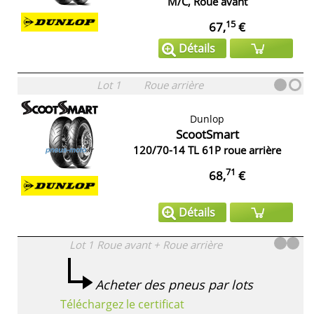
M/C, Roue avant
15
67,
€
Détails
Lot 1
Roue arrière
Dunlop
ScootSmart
120/70-14 TL 61P roue arrière
71
68,
€
Détails
Lot 1
Roue avant + Roue arrière
Acheter des pneus par lots
Téléchargez le certificat