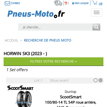
Contact
Mon compte
(0)
Toggl
navig
ACCEUIL
>
RECHERCHE DE PNEUS MOTO
HORWIN SK3 (2023 - )
FILTRES VOTRE RECHERCHE
1 Set offers
Lot 1
Roue avant
Dunlop
ScootSmart
100/80-14 TL 54P roue arrière,