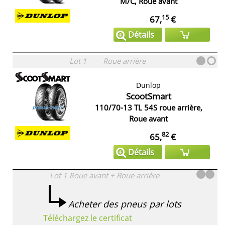
M/C, Roue avant
15
67,
€
Détails
Lot 1
Roue arrière
Dunlop
ScootSmart
110/70-13 TL 54S roue arrière,
Roue avant
82
65,
€
Détails
Lot 1
Roue avant + Roue arrière
Acheter des pneus par lots
Téléchargez le certificat