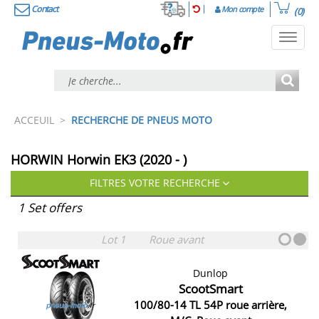
Contact
Mon compte
(0)
Toggl
navig
ACCEUIL
>
RECHERCHE DE PNEUS MOTO
HORWIN Horwin EK3 (2020 - )
FILTRES VOTRE RECHERCHE
1 Set offers
Lot 1
Roue avant
Dunlop
ScootSmart
100/80-14 TL 54P roue arrière,