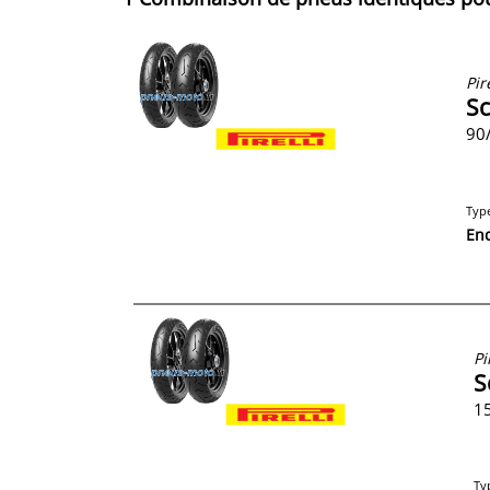
Pire
Sc
90/
Typ
En
Pi
S
15
Ty