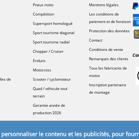
Pneus moto
Mentions légales
Compétition
Les conditions de
paiement et de livraison
Supersport homologué
Protection des données
Sport tourisme diagonal
Contact
Sport tourisme radial
Conditions de vente
Chopper / Cruiser
Co
Remarques des clients
Enduro
Tous les fabricants de
Motocross
motos
lles de
Scooter / cyclomoteur
Inscription partenaire
Quad / véhicule tout
de montage
terrain
Garantie année de
production 2026
personnaliser le contenu et les publicités, pour fourn