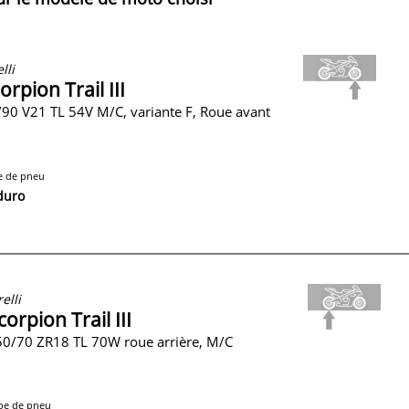
lli
orpion Trail III
90 V21 TL 54V M/C, variante F, Roue avant
e de pneu
duro
relli
corpion Trail III
0/70 ZR18 TL 70W roue arrière, M/C
pe de pneu