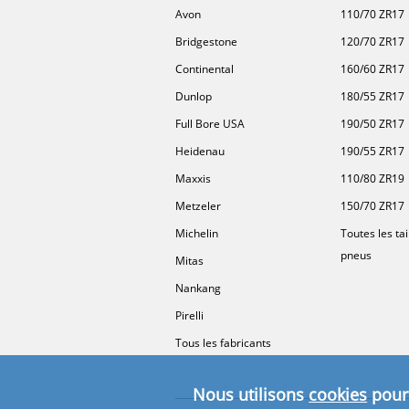
Avon
110/70 ZR17
Bridgestone
120/70 ZR17
Continental
160/60 ZR17
Dunlop
180/55 ZR17
Full Bore USA
190/50 ZR17
Heidenau
190/55 ZR17
Maxxis
110/80 ZR19
Metzeler
150/70 ZR17
Michelin
Toutes les tai
pneus
Mitas
Nankang
Pirelli
Tous les fabricants
Nous utilisons
cookies
pour 