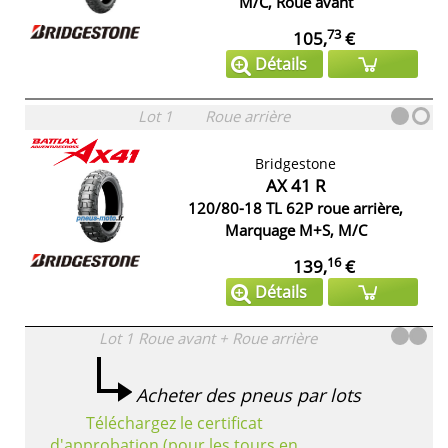
M/C, Roue avant
73
105,
€
Détails
Lot 1
Roue arrière
Bridgestone
AX 41 R
120/80-18 TL 62P roue arrière,
Marquage M+S, M/C
16
139,
€
Détails
Lot 1
Roue avant + Roue arrière
Acheter des pneus par lots
Téléchargez le certificat
d'approbation (pour les tours en