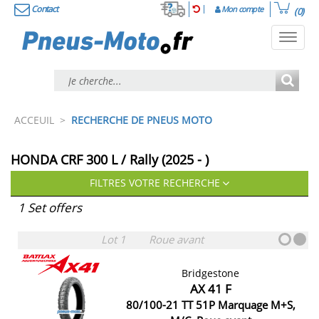
Contact
Mon compte
(0)
Toggl
navig
ACCEUIL
>
RECHERCHE DE PNEUS MOTO
HONDA CRF 300 L / Rally (2025 - )
FILTRES VOTRE RECHERCHE
1 Set offers
Lot 1
Roue avant
Bridgestone
AX 41 F
80/100-21 TT 51P Marquage M+S,