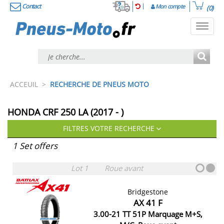
Contact
Mon compte
(0)
Toggl
navig
ACCEUIL
>
RECHERCHE DE PNEUS MOTO
HONDA CRF 250 LA (2017 - )
FILTRES VOTRE RECHERCHE
1 Set offers
Lot 1
Roue avant
Bridgestone
AX 41 F
3.00-21 TT 51P Marquage M+S,