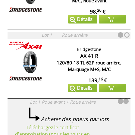
M/C, Roue avant
26
98,
€
Détails
Lot 1
Roue arrière
Bridgestone
AX 41 R
120/80-18 TL 62P roue arrière,
Marquage M+S, M/C
16
139,
€
Détails
Lot 1
Roue avant + Roue arrière
Acheter des pneus par lots
Téléchargez le certificat
d'approbation (pour les tours en