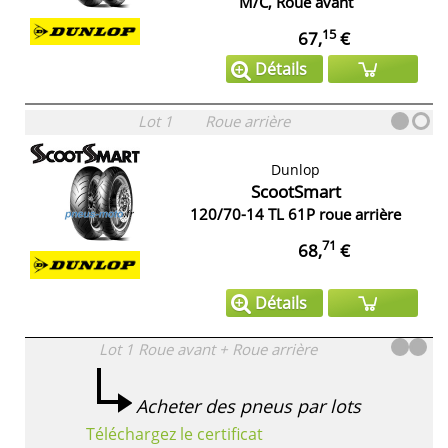
M/C, Roue avant
15
67,
€
Détails
Lot 1
Roue arrière
Dunlop
ScootSmart
120/70-14 TL 61P roue arrière
71
68,
€
Détails
Lot 1
Roue avant + Roue arrière
Acheter des pneus par lots
Téléchargez le certificat