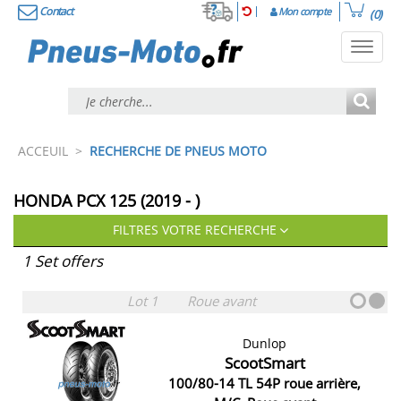
Contact
Mon compte
(0)
Toggl
navig
ACCEUIL
>
RECHERCHE DE PNEUS MOTO
HONDA PCX 125 (2019 - )
FILTRES VOTRE RECHERCHE
1 Set offers
Lot 1
Roue avant
Dunlop
ScootSmart
100/80-14 TL 54P roue arrière,