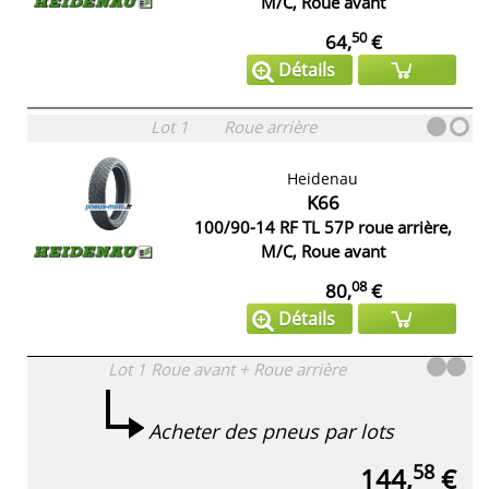
M/C, Roue avant
50
64,
€
Détails
Lot 1
Roue arrière
Heidenau
K66
100/90-14 RF TL 57P roue arrière,
M/C, Roue avant
08
80,
€
Détails
Lot 1
Roue avant + Roue arrière
Acheter des pneus par lots
58
144,
€