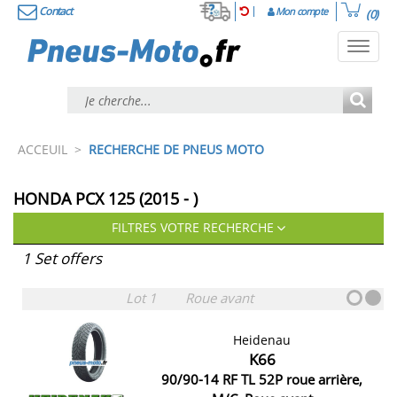
Contact
Mon compte
(0)
Toggl
navig
ACCEUIL
>
RECHERCHE DE PNEUS MOTO
HONDA PCX 125 (2015 - )
FILTRES VOTRE RECHERCHE
1 Set offers
Lot 1
Roue avant
Heidenau
K66
90/90-14 RF TL 52P roue arrière,