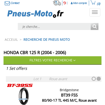
Contact
Mon compte
(0)
Toggl
navig
ACCEUIL
>
RECHERCHE DE PNEUS MOTO
HONDA CBR 125 R (2004 - 2006)
FILTRES VOTRE RECHERCHE
1 Set offers
Lot 1
Roue avant
Bridgestone
BT39 FSS
80/90-17 TL 44S M/C, Roue avant