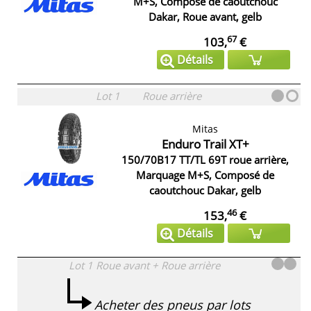
M+S, Composé de caoutchouc
Dakar, Roue avant, gelb
67
103,
€
Détails
Lot 1
Roue arrière
Mitas
Enduro Trail XT+
150/70B17 TT/TL 69T roue arrière,
Marquage M+S, Composé de
caoutchouc Dakar, gelb
46
153,
€
Détails
Lot 1
Roue avant + Roue arrière
Acheter des pneus par lots