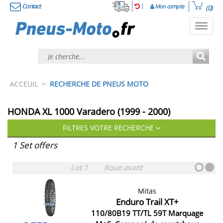
Contact
Mon compte
(0)
Toggl
navig
ACCEUIL
>
RECHERCHE DE PNEUS MOTO
HONDA XL 1000 Varadero (1999 - 2000)
FILTRES VOTRE RECHERCHE
1 Set offers
Lot 1
Roue avant
Mitas
Enduro Trail XT+
110/80B19 TT/TL 59T Marquage