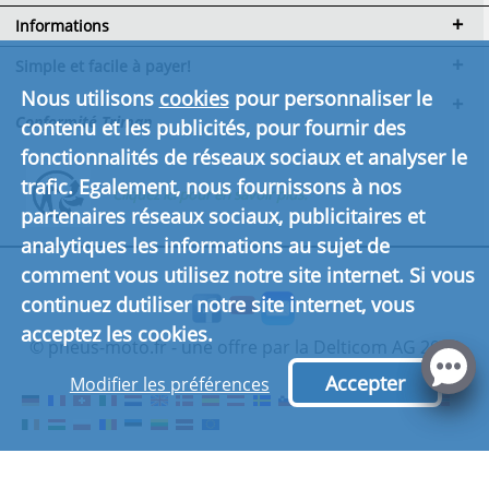
Informations
Simple et facile à payer!
Nous utilisons
cookies
pour personnaliser le
Conformité Triman
contenu et les publicités, pour fournir des
fonctionnalités de réseaux sociaux et analyser le
trafic. Egalement, nous fournissons à nos
Cliquez ici pour en savoir plus.
partenaires réseaux sociaux, publicitaires et
analytiques les informations au sujet de
comment vous utilisez notre site internet. Si vous
continuez dutiliser notre site internet, vous
acceptez les cookies.
© pneus-moto.fr - une offre par la Delticom AG 2026
Accepter
Modifier les préférences