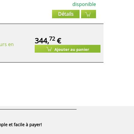
disponible
Détails
72
344,
€
urs en
Ajouter au panier
ple et facile à payer!