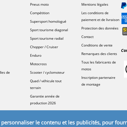
Pneus moto
Mentions légales
Compétition
Les conditions de
paiement et de livraison
Supersport homologué
Protection des données
Sport tourisme diagonal
Contact
Sport tourisme radial
Conditions de vente
Chopper / Cruiser
Co
Remarques des clients
Enduro
Tous les fabricants de
Motocross
motos
lles de
Scooter / cyclomoteur
Inscription partenaire
Quad / véhicule tout
de montage
terrain
Garantie année de
production 2026
personnaliser le contenu et les publicités, pour fourn