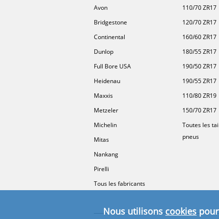
Avon
110/70 ZR17
Bridgestone
120/70 ZR17
Continental
160/60 ZR17
Dunlop
180/55 ZR17
Full Bore USA
190/50 ZR17
Heidenau
190/55 ZR17
Maxxis
110/80 ZR19
Metzeler
150/70 ZR17
Michelin
Toutes les tai
pneus
Mitas
Nankang
Pirelli
Tous les fabricants
Nous utilisons
cookies
pour 