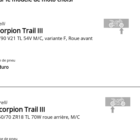
lli
orpion Trail III
90 V21 TL 54V M/C, variante F, Roue avant
e de pneu
duro
relli
corpion Trail III
0/70 ZR18 TL 70W roue arrière, M/C
pe de pneu