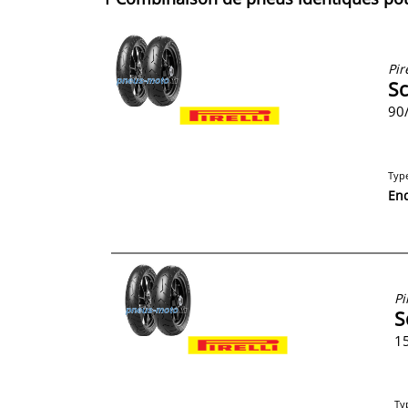
Pire
Sc
90/
Typ
En
Pi
S
15
Ty