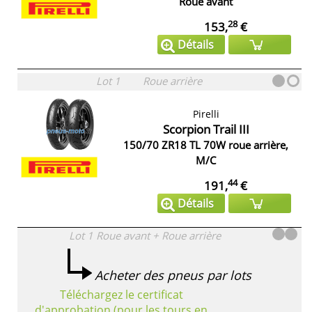
Roue avant
28
153,
€
Détails
Lot 1
Roue arrière
Pirelli
Scorpion Trail III
150/70 ZR18 TL 70W roue arrière,
M/C
44
191,
€
Détails
Lot 1
Roue avant + Roue arrière
Acheter des pneus par lots
Téléchargez le certificat
d'approbation (pour les tours en