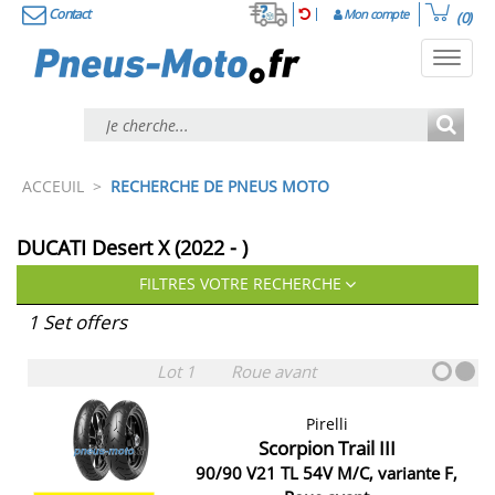
Contact
Mon compte
(0)
Toggl
navig
ACCEUIL
>
RECHERCHE DE PNEUS MOTO
DUCATI Desert X (2022 - )
FILTRES VOTRE RECHERCHE
1 Set offers
Lot 1
Roue avant
Pirelli
Scorpion Trail III
90/90 V21 TL 54V M/C, variante F,