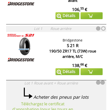
avant
55
106,
€
Détails
Lot 1
Roue arrière
Bridgestone
S 21 R
190/50 ZR17 TL (73W) roue
arrière, M/C
66
138,
€
Détails
Lot 1
Roue avant + Roue arrière
Acheter des pneus par lots
Téléchargez le certificat
d'approbation (pour les tours en