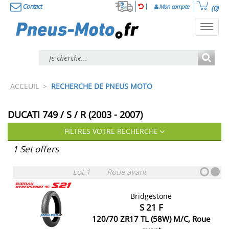
Contact
Mon compte
(0)
Toggl
navig
ACCEUIL
>
RECHERCHE DE PNEUS MOTO
DUCATI 749 / S / R (2003 - 2007)
FILTRES VOTRE RECHERCHE
1 Set offers
Lot 1
Roue avant
Bridgestone
S 21 F
120/70 ZR17 TL (58W) M/C, Roue