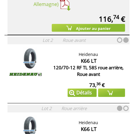
Allemagne)
74
116,
€
Ajouter au panier
Lot 2
Roue avant
Heidenau
K66 LT
120/70-12 RF TL 58S roue arrière,
Roue avant
36
73,
€
Détails
Lot 2
Roue arrière
Heidenau
K66 LT