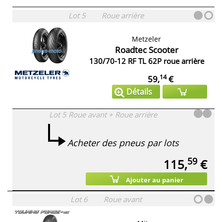
Lot 5
Roue arrière
Metzeler
Roadtec Scooter
130/70-12 RF TL 62P roue arrière
14
59,
€
Détails
Lot 5
Roue avant + Roue arrière
Acheter des pneus par lots
59
115,
€
Ajouter au panier
Lot 6
Roue avant