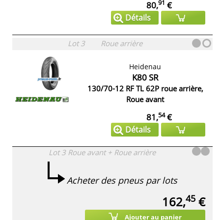
91
80,
€
Détails
Lot 3
Roue arrière
Heidenau
K80 SR
130/70-12 RF TL 62P roue arrière,
Roue avant
54
81,
€
Détails
Lot 3
Roue avant + Roue arrière
Acheter des pneus par lots
45
162,
€
Ajouter au panier