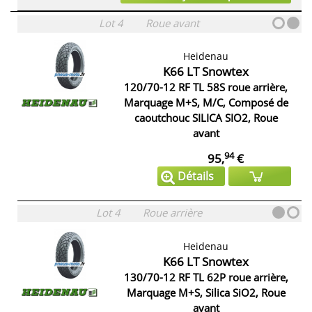
Lot 4
Roue avant
Heidenau
K66 LT Snowtex
120/70-12 RF TL 58S roue arrière,
Marquage M+S, M/C, Composé de
caoutchouc SILICA SIO2, Roue
avant
94
95,
€
Détails
Lot 4
Roue arrière
Heidenau
K66 LT Snowtex
130/70-12 RF TL 62P roue arrière,
Marquage M+S, Silica SiO2, Roue
avant