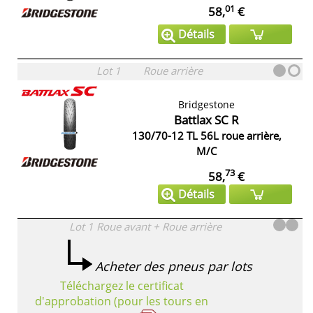
01
58,
€
Détails
Lot 1
Roue arrière
Bridgestone
Battlax SC R
130/70-12 TL 56L roue arrière,
M/C
73
58,
€
Détails
Lot 1
Roue avant + Roue arrière
Acheter des pneus par lots
Téléchargez le certificat
d'approbation (pour les tours en