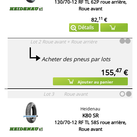
130/70-12 RF TL 62P roue arrière,
Roue avant
11
82,
€
Détails
Lot 2
Roue avant + Roue arrière
Acheter des pneus par lots
47
155,
€
Ajouter au panier
Lot 3
Roue avant
Heidenau
K80 SR
120/70-12 RF TL 58S roue arrière,
Roue avant