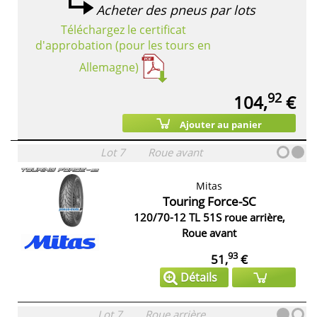
Acheter des pneus par lots
Téléchargez le certificat
d'approbation (pour les tours en
Allemagne)
92
104,
€
Ajouter au panier
Lot 7
Roue avant
Mitas
Touring Force-SC
120/70-12 TL 51S roue arrière,
Roue avant
93
51,
€
Détails
Lot 7
Roue arrière