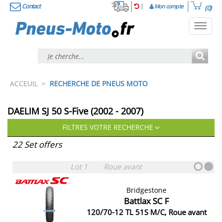
Contact
Mon compte
(0)
Toggl
navig
ACCEUIL
>
RECHERCHE DE PNEUS MOTO
DAELIM SJ 50 S-Five (2002 - 2007)
FILTRES VOTRE RECHERCHE
22 Set offers
Lot 1
Roue avant
Bridgestone
Battlax SC F
120/70-12 TL 51S M/C, Roue avant