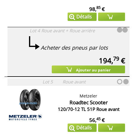
85
98,
€
Détails
Lot 4
Roue avant + Roue arrière
Acheter des pneus par lots
79
194,
€
Ajouter au panier
Lot 5
Roue avant
Metzeler
Roadtec Scooter
120/70-12 TL 51P Roue avant
45
56,
€
Détails