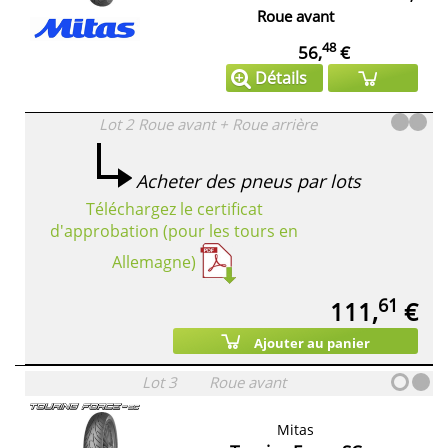
Roue avant
48
56,
€
Détails
Lot 2
Roue avant + Roue arrière
Acheter des pneus par lots
Téléchargez le certificat
d'approbation (pour les tours en
Allemagne)
61
111,
€
Ajouter au panier
Lot 3
Roue avant
Mitas