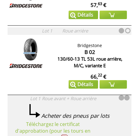
63
57,
€
Détails
Lot 1
Roue arrière
Bridgestone
B 02
130/60-13 TL 53L roue arrière,
M/C, variante E
22
66,
€
Détails
Lot 1
Roue avant + Roue arrière
Acheter des pneus par lots
Téléchargez le certificat
d'approbation (pour les tours en