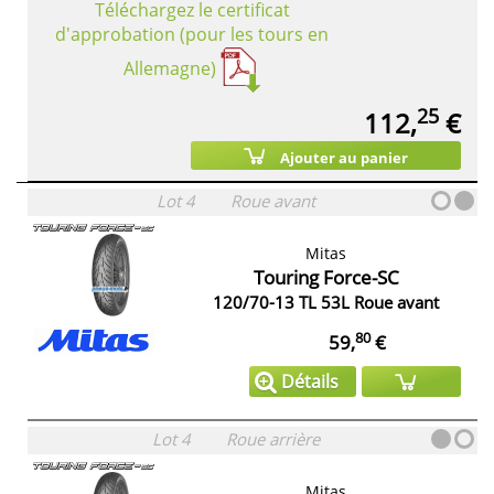
Téléchargez le certificat
d'approbation (pour les tours en
Allemagne)
25
112,
€
Ajouter au panier
Lot 4
Roue avant
Mitas
Touring Force-SC
120/70-13 TL 53L Roue avant
80
59,
€
Détails
Lot 4
Roue arrière
Mitas