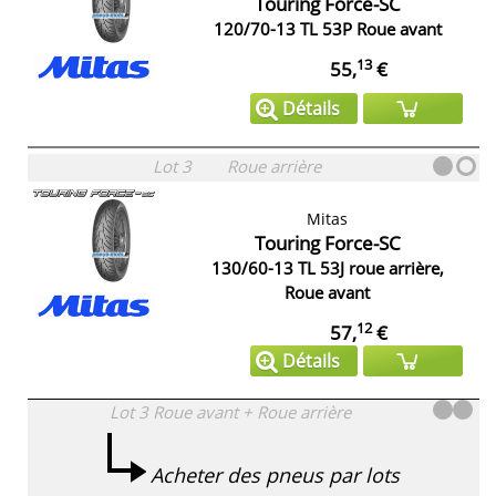
Touring Force-SC
120/70-13 TL 53P Roue avant
13
55,
€
Détails
Lot 3
Roue arrière
Mitas
Touring Force-SC
130/60-13 TL 53J roue arrière,
Roue avant
12
57,
€
Détails
Lot 3
Roue avant + Roue arrière
Acheter des pneus par lots