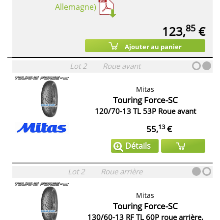
Allemagne)
85
123,
€
Ajouter au panier
Lot 2
Roue avant
Mitas
Touring Force-SC
120/70-13 TL 53P Roue avant
13
55,
€
Détails
Lot 2
Roue arrière
Mitas
Touring Force-SC
130/60-13 RF TL 60P roue arrière,