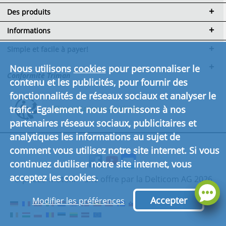
Des produits
Informations
Simple et facile à payer!
Nous utilisons
cookies
pour personnaliser le
Conformité Triman
contenu et les publicités, pour fournir des
fonctionnalités de réseaux sociaux et analyser le
trafic. Egalement, nous fournissons à nos
Cliquez ici pour en savoir plus.
partenaires réseaux sociaux, publicitaires et
analytiques les informations au sujet de
comment vous utilisez notre site internet. Si vous
continuez dutiliser notre site internet, vous
acceptez les cookies.
© pneus-moto.fr - une offre par la Delticom AG 2026
Accepter
Modifier les préférences