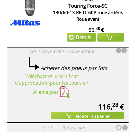
Touring Force-SC
130/60-13 RF TL 60P roue arrière,
Roue avant
48
56,
€
Détails
Lot 4
Roue avant + Roue arrière
Acheter des pneus par lots
Téléchargez le certificat
d'approbation (pour les tours en
Allemagne)
28
116,
€
Ajouter au panier
Lot 5
Roue avant