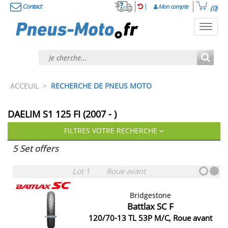
Contact
Mon compte
(0)
Toggl
navig
ACCEUIL
>
RECHERCHE DE PNEUS MOTO
DAELIM S1 125 FI (2007 - )
FILTRES VOTRE RECHERCHE
5 Set offers
Lot 1
Roue avant
Bridgestone
Battlax SC F
120/70-13 TL 53P M/C, Roue avant