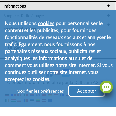
Informations
Simple et facile à payer!
Nous utilisons
cookies
pour personnaliser le
Conformité Triman
contenu et les publicités, pour fournir des
fonctionnalités de réseaux sociaux et analyser le
trafic. Egalement, nous fournissons à nos
Cliquez ici pour en savoir plus.
partenaires réseaux sociaux, publicitaires et
analytiques les informations au sujet de
comment vous utilisez notre site internet. Si vous
continuez dutiliser notre site internet, vous
acceptez les cookies.
© pneus-moto.fr - une offre par la Delticom AG 2026
Accepter
Modifier les préférences