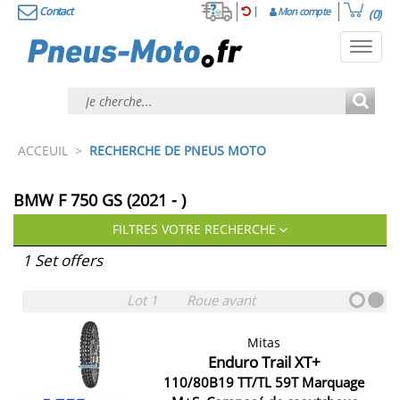
Contact
Mon compte
(0)
Toggl
navig
ACCEUIL
>
RECHERCHE DE PNEUS MOTO
BMW F 750 GS (2021 - )
FILTRES VOTRE RECHERCHE
1 Set offers
Lot 1
Roue avant
Mitas
Enduro Trail XT+
110/80B19 TT/TL 59T Marquage