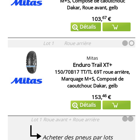
M+S, Composé de caoutchouc
Dakar, Roue avant, gelb
67
103,
€
Détails
Lot 1
Roue arrière
Mitas
Enduro Trail XT+
150/70B17 TT/TL 69T roue arrière,
Marquage M+S, Composé de
caoutchouc Dakar, gelb
46
153,
€
Détails
Lot 1
Roue avant + Roue arrière
Acheter des pneus par lots