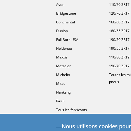
Avon
110/70 ZR17
Bridgestone
120/70 ZR17
Continental
160/60 ZR17
Dunlop
180/55 ZR17
Full Bore USA
190/50 ZR17
Heidenau
190/55 ZR17
Maxxis
110/80 ZR19
Metzeler
150/70 ZR17
Michelin
Toutes les tai
pneus
Mitas
Nankang
Pirelli
Tous les fabricants
Nous utilisons
cookies
pour 