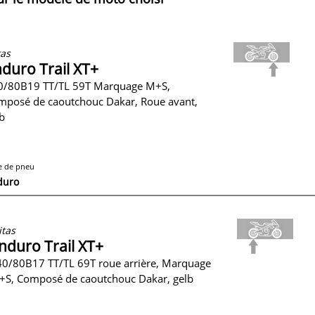
as
duro Trail XT+
0/80B19 TT/TL 59T Marquage M+S,
mposé de caoutchouc Dakar, Roue avant,
b
e de pneu
duro
tas
nduro Trail XT+
0/80B17 TT/TL 69T roue arrière, Marquage
+S, Composé de caoutchouc Dakar, gelb