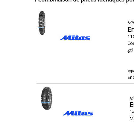
Mit
En
11
Co
gel
Typ
En
Mi
E
14
M