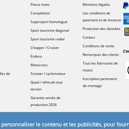
Pneus moto
Mentions légales
Compétition
Les conditions de
paiement et de livraison
Supersport homologué
Protection des données
Sport tourisme diagonal
Contact
Sport tourisme radial
Conditions de vente
Chopper / Cruiser
Co
Remarques des clients
Enduro
Tous les fabricants de
Motocross
motos
lles de
Scooter / cyclomoteur
Inscription partenaire
Quad / véhicule tout
de montage
terrain
Garantie année de
production 2026
personnaliser le contenu et les publicités, pour fourn