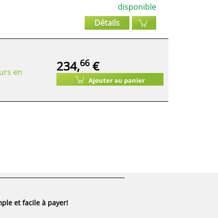
disponible
Détails
66
234,
€
urs en
Ajouter au panier
ple et facile à payer!