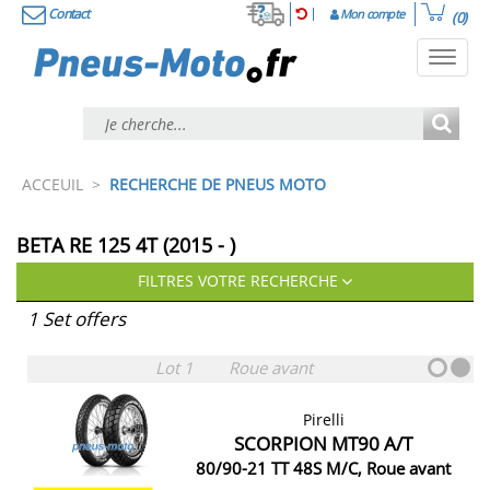
Contact
Mon compte
(0)
Toggl
navig
ACCEUIL
>
RECHERCHE DE PNEUS MOTO
BETA RE 125 4T (2015 - )
FILTRES VOTRE RECHERCHE
1 Set offers
Lot 1
Roue avant
Pirelli
SCORPION MT90 A/T
80/90-21 TT 48S M/C, Roue avant