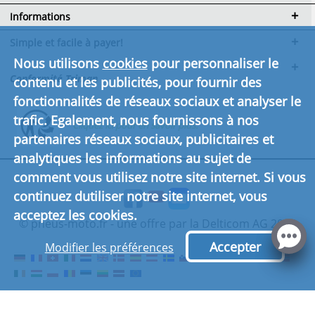
Informations
Simple et facile à payer!
Nous utilisons
cookies
pour personnaliser le
Conformité Triman
contenu et les publicités, pour fournir des
fonctionnalités de réseaux sociaux et analyser le
trafic. Egalement, nous fournissons à nos
Cliquez ici pour en savoir plus.
partenaires réseaux sociaux, publicitaires et
analytiques les informations au sujet de
comment vous utilisez notre site internet. Si vous
continuez dutiliser notre site internet, vous
acceptez les cookies.
© pneus-moto.fr - une offre par la Delticom AG 2026
Accepter
Modifier les préférences