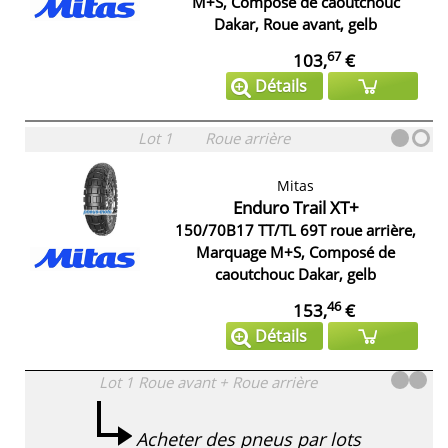
M+S, Composé de caoutchouc
Dakar, Roue avant, gelb
67
103,
€
Détails
Lot 1
Roue arrière
Mitas
Enduro Trail XT+
150/70B17 TT/TL 69T roue arrière,
Marquage M+S, Composé de
caoutchouc Dakar, gelb
46
153,
€
Détails
Lot 1
Roue avant + Roue arrière
Acheter des pneus par lots