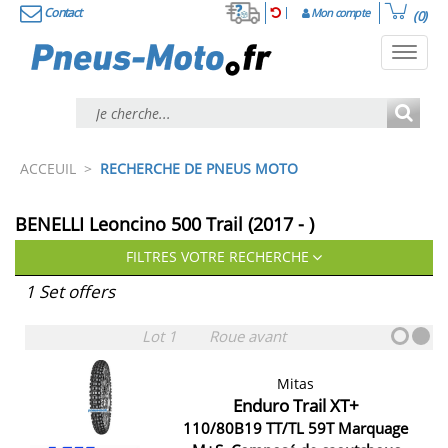
Contact
Mon compte
(0)
Toggl
navig
ACCEUIL
>
RECHERCHE DE PNEUS MOTO
BENELLI Leoncino 500 Trail (2017 - )
FILTRES VOTRE RECHERCHE
1 Set offers
Lot 1
Roue avant
Mitas
Enduro Trail XT+
110/80B19 TT/TL 59T Marquage