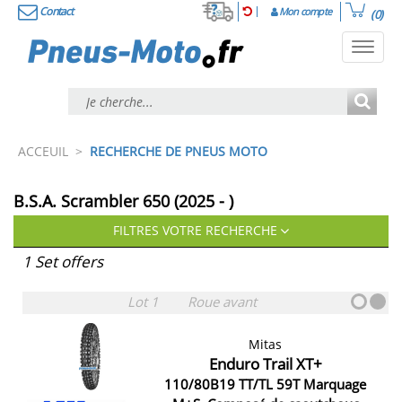
Contact
Mon compte
(0)
Toggl
navig
ACCEUIL
>
RECHERCHE DE PNEUS MOTO
B.S.A. Scrambler 650 (2025 - )
FILTRES VOTRE RECHERCHE
1 Set offers
Lot 1
Roue avant
Mitas
Enduro Trail XT+
110/80B19 TT/TL 59T Marquage