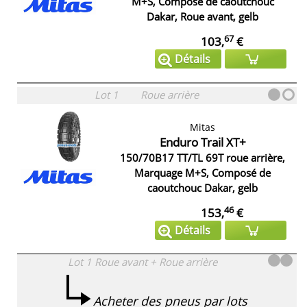
M+S, Composé de caoutchouc
Dakar, Roue avant, gelb
67
103,
€
Détails
Lot 1
Roue arrière
Mitas
Enduro Trail XT+
150/70B17 TT/TL 69T roue arrière,
Marquage M+S, Composé de
caoutchouc Dakar, gelb
46
153,
€
Détails
Lot 1
Roue avant + Roue arrière
Acheter des pneus par lots