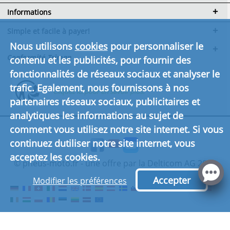
Informations
Simple et facile à payer!
Nous utilisons
cookies
pour personnaliser le
Conformité Triman
contenu et les publicités, pour fournir des
fonctionnalités de réseaux sociaux et analyser le
trafic. Egalement, nous fournissons à nos
Cliquez ici pour en savoir plus.
partenaires réseaux sociaux, publicitaires et
analytiques les informations au sujet de
comment vous utilisez notre site internet. Si vous
continuez dutiliser notre site internet, vous
acceptez les cookies.
© pneus-moto.fr - une offre par la Delticom AG 2026
Accepter
Modifier les préférences