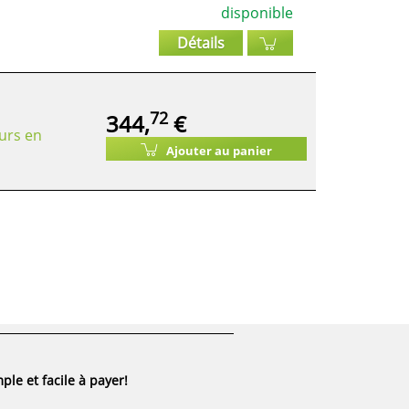
disponible
Détails
72
344,
€
urs en
Ajouter au panier
ple et facile à payer!