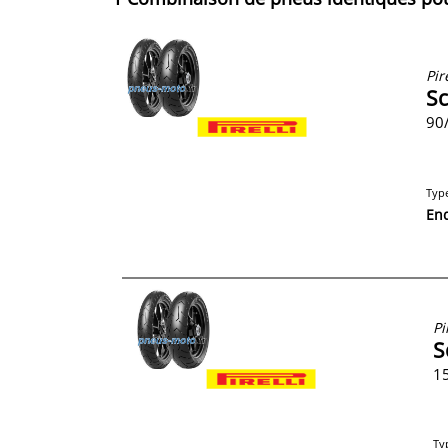
Pire
Sc
90/
Typ
En
Pi
S
15
Ty