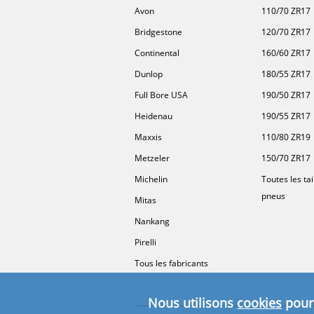
Avon
110/70 ZR17
Bridgestone
120/70 ZR17
Continental
160/60 ZR17
Dunlop
180/55 ZR17
Full Bore USA
190/50 ZR17
Heidenau
190/55 ZR17
Maxxis
110/80 ZR19
Metzeler
150/70 ZR17
Michelin
Toutes les tai
pneus
Mitas
Nankang
Pirelli
Tous les fabricants
Nous utilisons
cookies
pour 