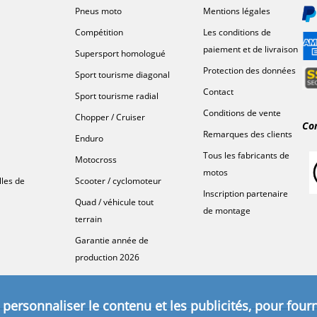
Pneus moto
Mentions légales
Compétition
Les conditions de
paiement et de livraison
Supersport homologué
Protection des données
Sport tourisme diagonal
Contact
Sport tourisme radial
Conditions de vente
Chopper / Cruiser
Co
Remarques des clients
Enduro
Tous les fabricants de
Motocross
motos
lles de
Scooter / cyclomoteur
Inscription partenaire
Quad / véhicule tout
de montage
terrain
Garantie année de
production 2026
personnaliser le contenu et les publicités, pour fourn