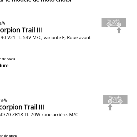
lli
orpion Trail III
90 V21 TL 54V M/C, variante F, Roue avant
e de pneu
duro
relli
corpion Trail III
0/70 ZR18 TL 70W roue arrière, M/C
pe de pneu