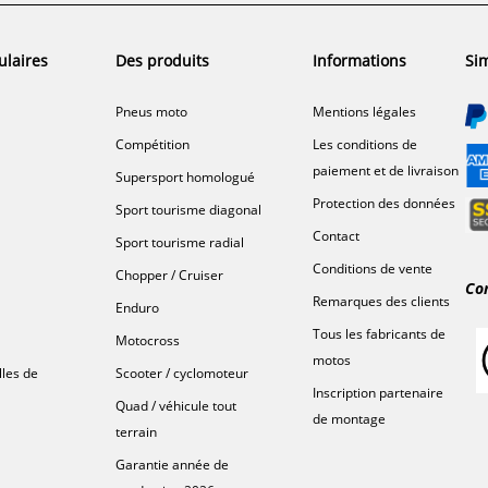
ulaires
Des produits
Informations
Sim
Pneus moto
Mentions légales
Compétition
Les conditions de
paiement et de livraison
Supersport homologué
Protection des données
Sport tourisme diagonal
Contact
Sport tourisme radial
Conditions de vente
Chopper / Cruiser
Co
Remarques des clients
Enduro
Tous les fabricants de
Motocross
motos
lles de
Scooter / cyclomoteur
Inscription partenaire
Quad / véhicule tout
de montage
terrain
Garantie année de