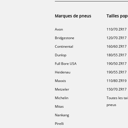
Marques de pneus
Tailles pop
Avon
110/70 ZR17
Bridgestone
120/70 ZR17
Continental
160/60 ZR17
Dunlop
180/55 ZR17
Full Bore USA
190/50 ZR17
Heidenau
190/55 ZR17
Maxxis
110/80 ZR19
Metzeler
150/70 ZR17
Michelin
Toutes les tai
pneus
Mitas
Nankang
Pirelli