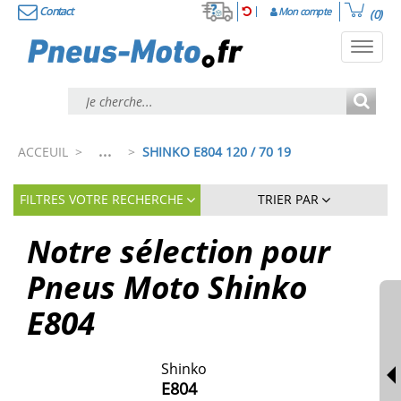
Contact
Mon compte
(0)
Toggl
navig
...
ACCEUIL
>
>
SHINKO E804 120 / 70 19
FILTRES VOTRE RECHERCHE
TRIER PAR
Notre sélection pour
Pneus Moto Shinko
E804
Shinko
E804