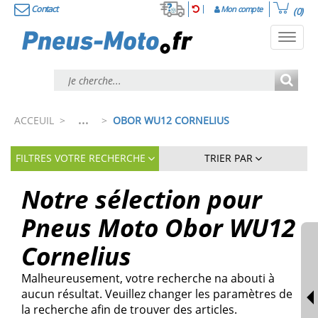
Contact
Mon compte
(0)
Toggl
navig
...
ACCEUIL
>
>
OBOR WU12 CORNELIUS
FILTRES VOTRE RECHERCHE
TRIER PAR
Notre sélection pour
Pneus Moto Obor WU12
Cornelius
Malheureusement, votre recherche na abouti à
aucun résultat. Veuillez changer les paramètres de
la recherche afin de trouver des articles.