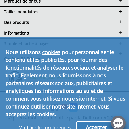
Marques de pneus
Tailles populaires
Des produits
Informations
Simple et facile à payer!
Nous utilisons
cookies
pour personnaliser le
Conformité Triman
contenu et les publicités, pour fournir des
fonctionnalités de réseaux sociaux et analyser le
trafic. Egalement, nous fournissons à nos
Cliquez ici pour en savoir plus.
partenaires réseaux sociaux, publicitaires et
analytiques les informations au sujet de
comment vous utilisez notre site internet. Si vous
continuez dutiliser notre site internet, vous
acceptez les cookies.
© pneus-moto.fr - une offre par la Delticom AG 2026
Accepter
Modifier les préférences