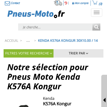
Contact
Mon compte
(0)
Toggl
navig
...
ACCEUIL
>
>
KENDA K576A KONGUR 30X10.00 / 14
FILTRES VOTRE RECHERCHE
TRIER PAR
Notre sélection pour
Pneus Moto Kenda
K576A Kongur
Kenda
K576A Kongur