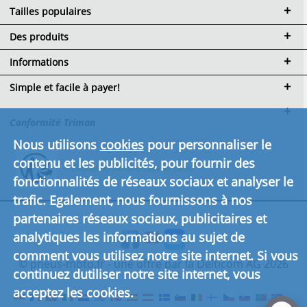
Tailles populaires
Des produits
Informations
Simple et facile à payer!
Conformité Triman
Nous utilisons
cookies
pour personnaliser le
contenu et les publicités, pour fournir des
Cliquez ici pour en savoir plus.
fonctionnalités de réseaux sociaux et analyser le
trafic. Egalement, nous fournissons à nos
partenaires réseaux sociaux, publicitaires et
analytiques les informations au sujet de
comment vous utilisez notre site internet. Si vous
© pneus-moto.fr - une offre par la Delticom AG 2026
continuez dutiliser notre site internet, vous
acceptez les cookies.