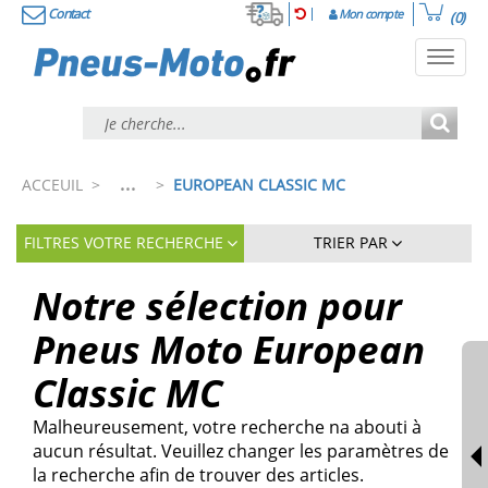
Contact
Mon compte
(0)
Toggl
navig
...
ACCEUIL
>
>
EUROPEAN CLASSIC MC
FILTRES VOTRE RECHERCHE
TRIER PAR
Notre sélection pour
Pneus Moto European
Classic MC
Malheureusement, votre recherche na abouti à
aucun résultat. Veuillez changer les paramètres de
la recherche afin de trouver des articles.