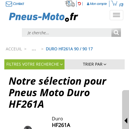
Contact
Mon compte
(0)
Toggl
navig
...
ACCEUIL
>
>
DURO HF261A 90 / 90 17
FILTRES VOTRE RECHERCHE
TRIER PAR
Notre sélection pour
Pneus Moto Duro
HF261A
Duro
HF261A