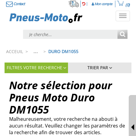
Contact
Mon compte
(0)
Toggl
navig
...
ACCEUIL
>
>
DURO DM1055
FILTRES VOTRE RECHERCHE
TRIER PAR
Notre sélection pour
Pneus Moto Duro
DM1055
Malheureusement, votre recherche na abouti à
aucun résultat. Veuillez changer les paramètres de
la recherche afin de trouver des articles.