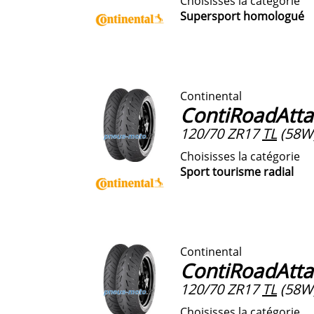
Choisisses la catégorie
Supersport homologué
Continental
ContiRoadAtta
120/70 ZR17
TL
(58W
Choisisses la catégorie
Sport tourisme radial
Continental
ContiRoadAtta
120/70 ZR17
TL
(58W
Choisisses la catégorie