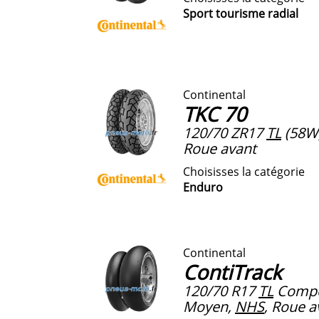
Sport tourisme radial
Continental
TKC 70
120/70 ZR17
TL
(58W
Roue avant
Choisisses la catégorie
Enduro
Continental
ContiTrack
120/70 R17
TL
Compo
Moyen,
NHS
, Roue a