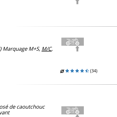
) Marquage M+S,
M/C
,
(34)
sé de caoutchouc
vant