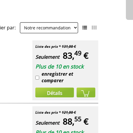
ier par:
Liste des prix *
131,00 €
49
83,
€
Seulement
Plus de 10 en stock
enregistrer et
comparer
Détails
Liste des prix *
121,00 €
55
88,
€
Seulement
Plus de 10 en stock