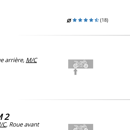
(18)
 arrière,
M/C
M 2
/C
, Roue avant