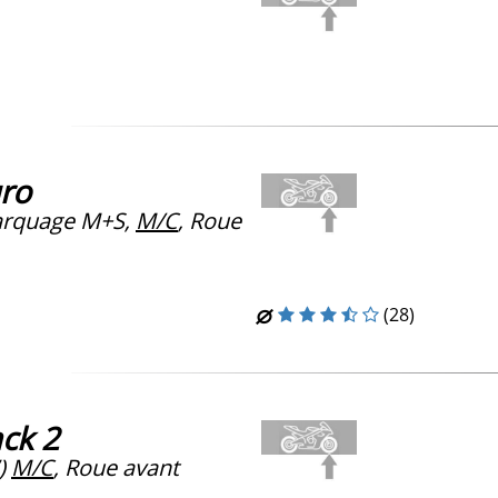
ro
rquage M+S,
M/C
, Roue
(28)
ck 2
)
M/C
, Roue avant