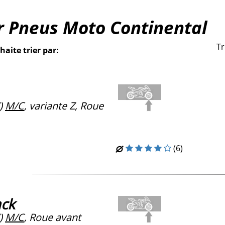
r Pneus Moto Continental
Tr
haite trier par:
)
M/C
, variante Z, Roue
(6)
ack
)
M/C
, Roue avant