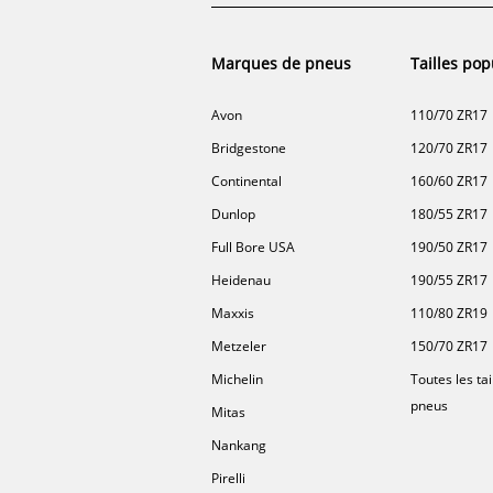
Marques de pneus
Tailles pop
Avon
110/70 ZR17
Bridgestone
120/70 ZR17
Continental
160/60 ZR17
Dunlop
180/55 ZR17
Full Bore USA
190/50 ZR17
Heidenau
190/55 ZR17
Maxxis
110/80 ZR19
Metzeler
150/70 ZR17
Michelin
Toutes les tai
pneus
Mitas
Nankang
Pirelli