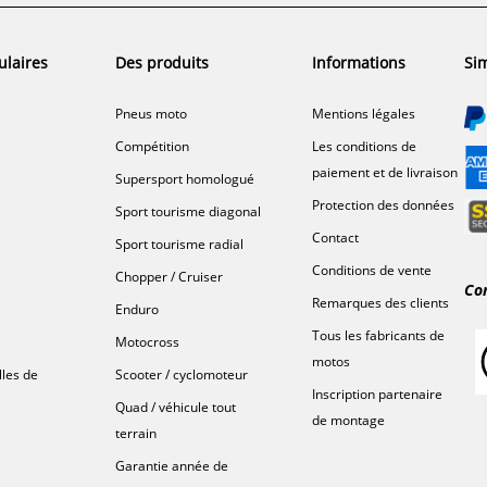
ulaires
Des produits
Informations
Sim
Pneus moto
Mentions légales
Compétition
Les conditions de
paiement et de livraison
Supersport homologué
Protection des données
Sport tourisme diagonal
Contact
Sport tourisme radial
Conditions de vente
Chopper / Cruiser
Co
Remarques des clients
Enduro
Tous les fabricants de
Motocross
motos
lles de
Scooter / cyclomoteur
Inscription partenaire
Quad / véhicule tout
de montage
terrain
Garantie année de