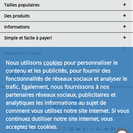
Tailles populaires
Des produits
Informations
Simple et facile à payer!
Conformité Triman
Nous utilisons
cookies
pour personnaliser le
contenu et les publicités, pour fournir des
Cliquez ici pour en savoir plus.
fonctionnalités de réseaux sociaux et analyser le
trafic. Egalement, nous fournissons à nos
partenaires réseaux sociaux, publicitaires et
analytiques les informations au sujet de
comment vous utilisez notre site internet. Si vous
© pneus-moto.fr - une offre par la Delticom AG 2026
continuez dutiliser notre site internet, vous
acceptez les cookies.